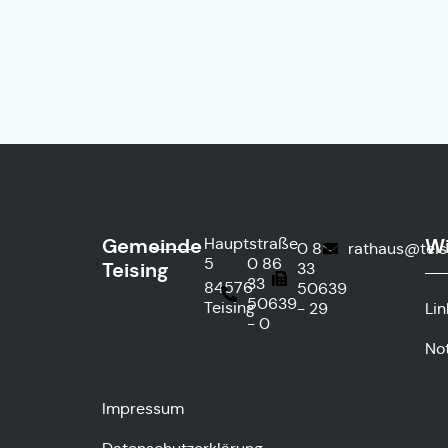
Gemeinde
Wi
Hauptstraße
0 86
rathaus@teis
5
0 86
Teising
33
33
84576
50639
50639
Teising
- 29
Lin
- 0
No
Impressum