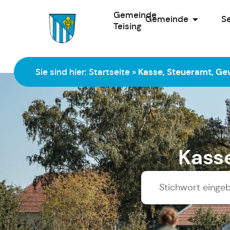
Gemeinde
Gemeinde
Se
Teising
Zur Startseite
Sie sind hier:
Startseite
»
Kasse, Steueramt, G
Kass