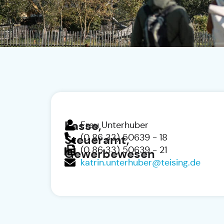
Kasse,
Frau Unterhuber
(0 86 33) 50639 - 18
Steueramt,
(0 86 33) 50639 - 21
Gewerbewesen
katrin.unterhuber@teising.de