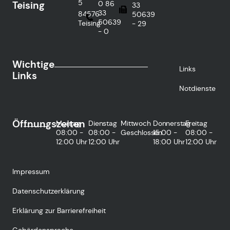
5
Teising
0 86
33
33
84576
50639
50639
Teising
- 29
- 0
Wichtige
Links
Links
Notdienste
Öffnungszeiten
Montag
Dienstag
Mittwoch
Donnerstag
Freitag
08:00 -
08:00 -
Geschlossen
15:00 -
08:00 -
12:00 Uhr
12:00 Uhr
18:00 Uhr
12:00 Uhr
Impressum
Datenschutzerklärung
Erklärung zur Barrierefreiheit
Gebärdensprache