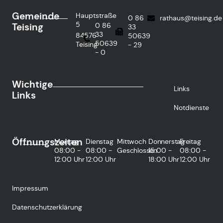
Gemeinde
Hauptstraße
0 86
rathaus@teising.de
5
Teising
0 86
33
33
84576
50639
50639
Teising
- 29
- 0
Wichtige
Links
Links
Notdienste
Öffnungszeiten
Montag
Dienstag
Mittwoch
Donnerstag
Freitag
08:00 -
08:00 -
Geschlossen
15:00 -
08:00 -
12:00 Uhr
12:00 Uhr
18:00 Uhr
12:00 Uhr
Impressum
Datenschutzerklärung