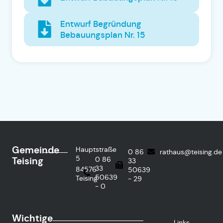
Entwurf Begründung
Bebauungsplan Nr. 15
Gemeinde
Hauptstraße
0 86
rathaus@teising.de
5
Teising
0 86
33
33
84576
50639
50639
Teising
- 29
- 0
Wichtige
Links