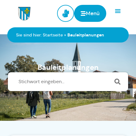
Menü
Zur Startseite
Sie sind hier:
Startseite
»
Bauleitplanungen
Bauleitplanungen