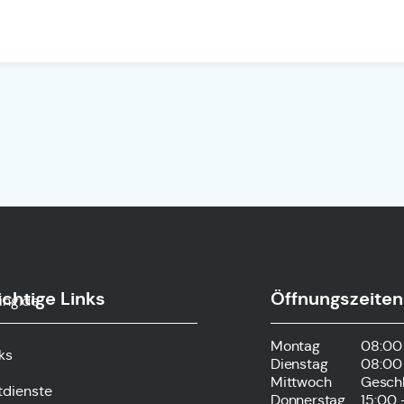
chtige Links
Öffnungszeiten
ing.de
Montag
08:00 
ks
Dienstag
08:00 
Mittwoch
Gesch
tdienste
Donnerstag
15:00 