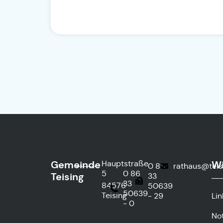
Gemeinde
Wi
Hauptstraße
0 86
rathaus@teis
5
0 86
Teising
33
33
84576
50639
50639
Teising
- 29
Lin
- 0
No