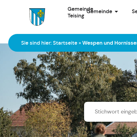
Gemeinde
Gemeinde
Se
Teising
Zur Startseite
Sie sind hier:
Startseite
»
Wespen und Hornisse