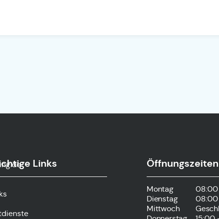
chtige Links
Öffnungszeiten
ing.de
Montag
08:00 
ks
Dienstag
08:00 
Mittwoch
Gesch
tdienste
Donnerstag
15:00 