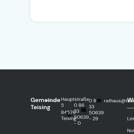
Gemeinde
Wi
Hauptstraße
0 86
rathaus@teis
5
0 86
Teising
33
33
84576
50639
50639
Teising
- 29
Lin
- 0
No