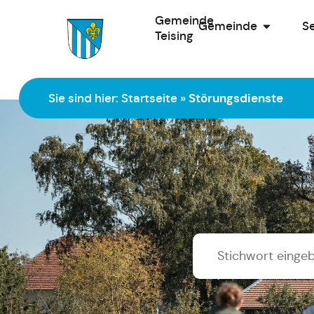
Gemeinde
Gemeinde
Se
Teising
Zur Startseite
Sie sind hier:
Startseite
»
Störungsdienste