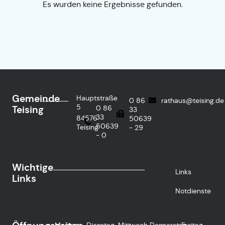
Es wurden keine Ergebnisse gefunden.
Gemeinde
Hauptstraße
0 86
rathaus@teising.de
5
Teising
0 86
33
33
84576
50639
50639
Teising
- 29
- 0
Wichtige
Links
Links
Notdienste
Montag
Dienstag
Mittwoch
Donnerstag
Freitag