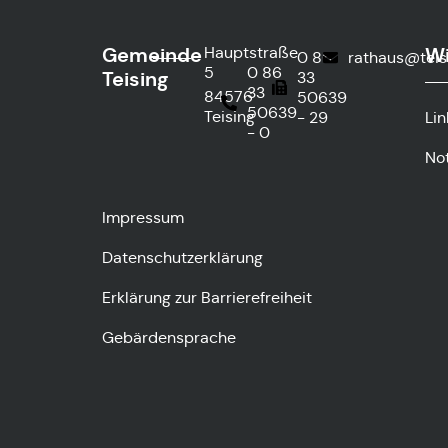
Gemeinde
Wi
Hauptstraße
0 86
rathaus@teis
5
0 86
Teising
33
33
84576
50639
50639
Teising
- 29
Lin
- 0
No
Impressum
Datenschutzerklärung
Erklärung zur Barrierefreiheit
Gebärdensprache