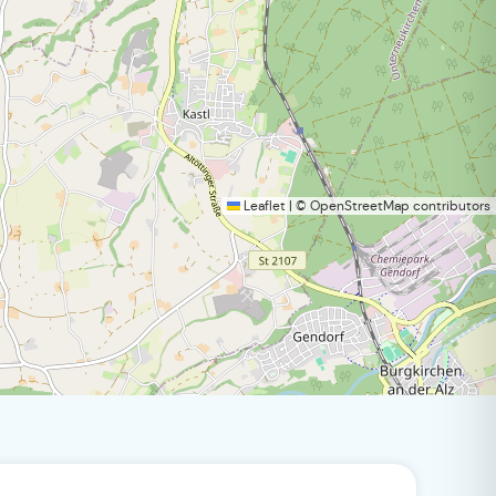
Leaflet
|
©
OpenStreetMap
contributors