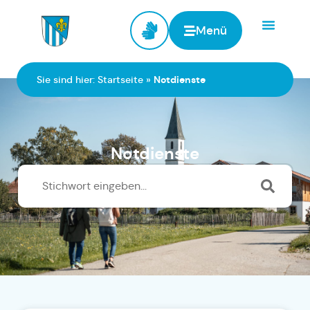
Menü
Zur Startseite
Sie sind hier:
Startseite
»
Notdienste
Notdienste