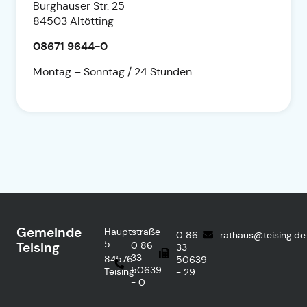
Burghauser Str. 25
84503 Altötting
08671 9644-0
Montag – Sonntag / 24 Stunden
Gemeinde
Hauptstraße
0 86
rathaus@teising.de
5
Teising
0 86
33
33
84576
50639
50639
Teising
- 29
- 0