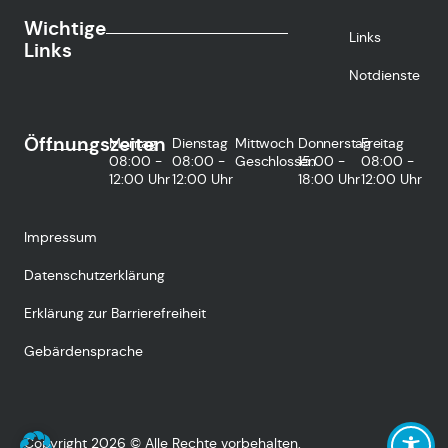
Wichtige
Links
Links
Notdienste
Öffnungszeiten
Montag
Dienstag
Mittwoch
Donnerstag
Freitag
08:00 -
08:00 -
Geschlossen
15:00 -
08:00 -
12:00 Uhr
12:00 Uhr
18:00 Uhr
12:00 Uhr
Impressum
Datenschutzerklärung
Erklärung zur Barrierefreiheit
Gebärdensprache
Copyright 2026 © Alle Rechte vorbehalten.