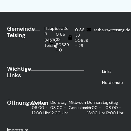
Gemeinde
Hauptstraße
0 86
rathaus@teising.de
5
Teising
0 86
33
33
84576
50639
50639
Teising
- 29
- 0
Wichtige
Links
Links
Notdienste
Öffnungszeiten
Montag
Dienstag
Mittwoch
Donnerstag
Freitag
08:00 -
08:00 -
Geschlossen
15:00 -
08:00 -
12:00 Uhr
12:00 Uhr
18:00 Uhr
12:00 Uhr
Impressum