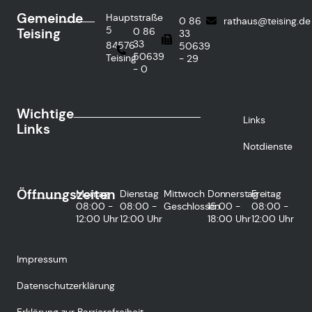
Gemeinde
Hauptstraße
0 86
rathaus@teising.de
5
Teising
0 86
33
33
84576
50639
50639
Teising
- 29
- 0
Wichtige
Links
Links
Notdienste
Öffnungszeiten
Montag
Dienstag
Mittwoch
Donnerstag
Freitag
08:00 -
08:00 -
Geschlossen
15:00 -
08:00 -
12:00 Uhr
12:00 Uhr
18:00 Uhr
12:00 Uhr
Impressum
Datenschutzerklärung
Erklärung zur Barrierefreiheit