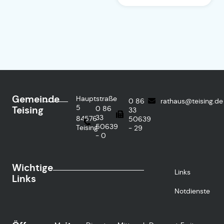
Gemeinde
Hauptstraße
0 86
rathaus@teising.de
5
Teising
0 86
33
33
84576
50639
50639
Teising
- 29
- 0
Wichtige
Links
Links
Notdienste