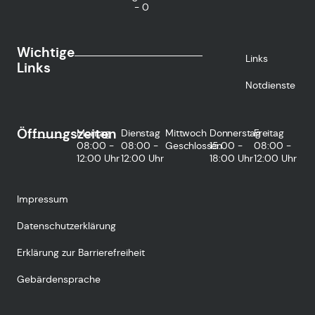
- 0
Wichtige
Links
Links
Notdienste
Öffnungszeiten
Montag
Dienstag
Mittwoch
Donnerstag
Freitag
08:00 -
08:00 -
Geschlossen
15:00 -
08:00 -
12:00 Uhr
12:00 Uhr
18:00 Uhr
12:00 Uhr
Impressum
Datenschutzerklärung
Erklärung zur Barrierefreiheit
Gebärdensprache