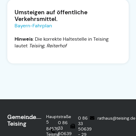
Umsteigen auf öffentliche
Verkehrsmittel.
Bayern-Fahrplan
Hinweis
: Die korrekte Haltestelle in Teising
lautet
Teising, Reiterhof
Gemeinde
Hauptstraße
0 86
rathaus@teising.de
5
Teising
0 86
33
33
84576
50639
50639
Teising
- 29