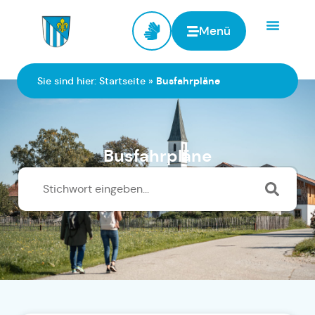
Menü
Zur Startseite
Sie sind hier:
Startseite
»
Busfahrpläne
Busfahrpläne