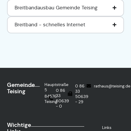
Breitbandausbau Gemeinde Teising
Breitband - schnelles Internet
Gemeinde
Hauptstraße
0 86
rathaus@teising.de
5
Teising
0 86
33
33
84576
50639
50639
Teising
- 29
- 0
Wichtige
Links