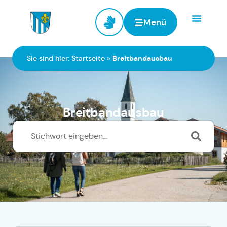
Menü
Zur Startseite
Sie sind hier:
Startseite
»
Breitbandausbau
Breitbandausbau